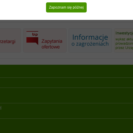
Zapoznam się późnej
l