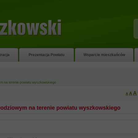
tracja
Prezentacja Powiatu
Wsparcie mieszkańców
ym na terenie powiatu wyszkowskiego
A
A
A
wodziowym na terenie powiatu wyszkowskiego