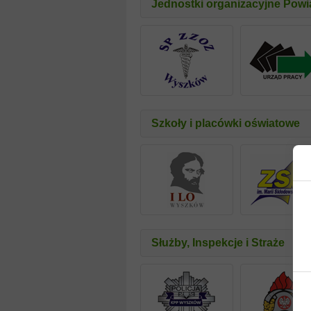
Jednostki organizacyjne Pow
Szkoły i placówki oświatowe
Służby, Inspekcje i Straże