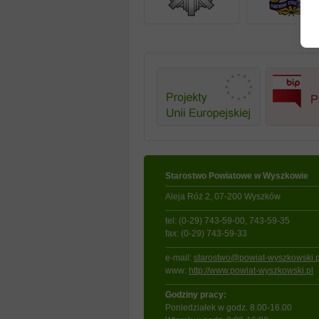
Starostwo Powiatowe w Wyszkowie
Aleja Róż 2, 07-200 Wyszków
tel: (0-29) 743-59-00, 743-59-35
fax: (0-29) 743-59-33
e-mail:
starostwo@powiat-wyszkowski.p
www:
http://www.powiat-wyszkowski.pl
Godziny pracy:
Poniedziałek w godz. 8.00-16.00